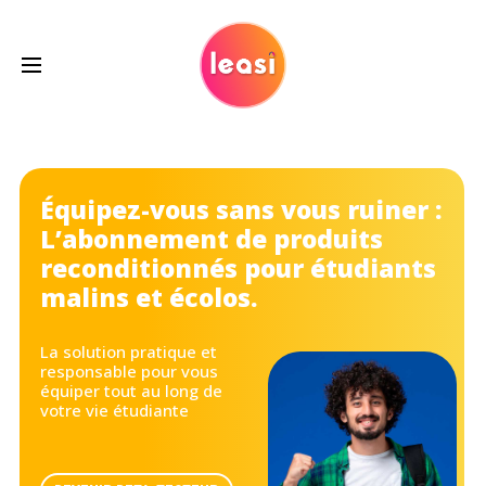
Équipez-vous sans vous ruiner :
L’abonnement de produits
reconditionnés pour étudiants
malins et écolos.
La solution pratique et
responsable pour vous
équiper tout au long de
votre vie étudiante