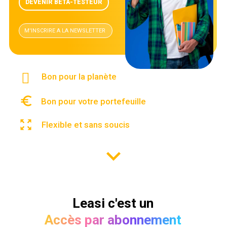
DEVENIR BETA-TESTEUR
M'INSCRIRE A LA NEWSLETTER
Bon pour la planète
euro_symbol
Bon pour votre portefeuille
zoom_out_map
Flexible et sans soucis
keyboard_arrow_down
Leasi c'est un
Accès par abonnement