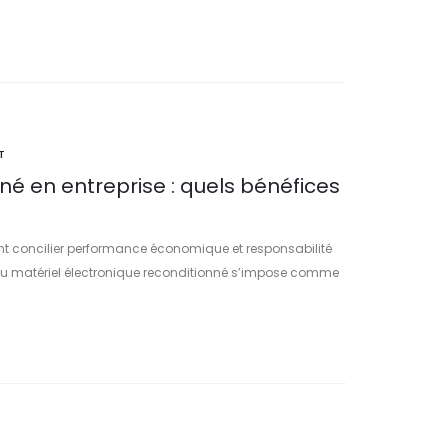
T
nné en entreprise : quels bénéfices
vent concilier performance économique et responsabilité
du matériel électronique reconditionné s’impose comme
faut-il comprendre ce que garantit…