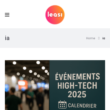
ia
Home
ia