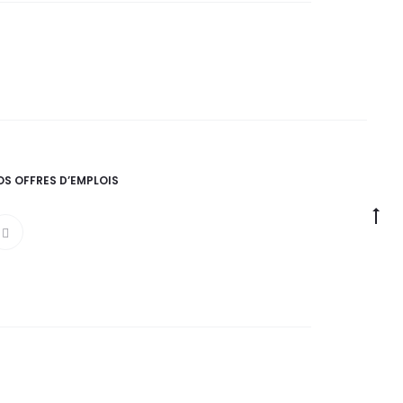
OS OFFRES D’EMPLOIS
Go
to
to