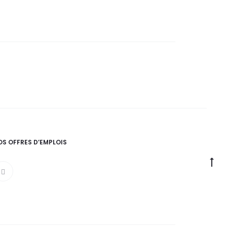
OS OFFRES D’EMPLOIS
Go
to
to