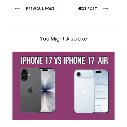
Navigation
PREVIOUS POST
NEXT POST
de
l’article
You Might Also Like