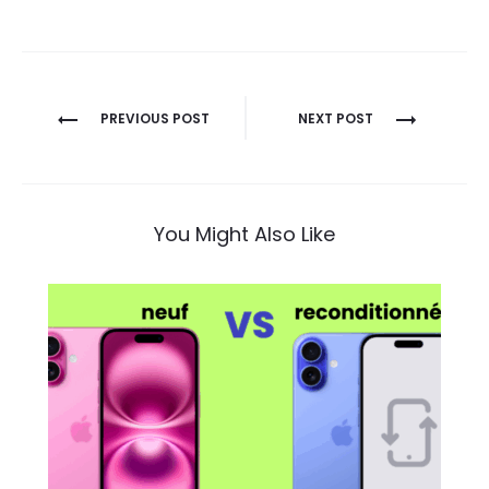
Navigation
PREVIOUS POST
NEXT POST
de
l’article
You Might Also Like