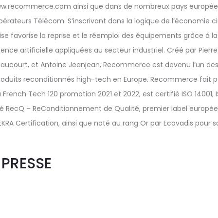
 www.recommerce.com ainsi que dans de nombreux pays europée
opérateurs Télécom. S’inscrivant dans la logique de l’économie ci
rise favorise la reprise et le réemploi des équipements grâce à 
gence artificielle appliquées au secteur industriel. Créé par Pierr
Maucourt, et Antoine Jeanjean, Recommerce est devenu l’un des 
produits reconditionnés high-tech en Europe. Recommerce fait p
French Tech 120 promotion 2021 et 2022, est certifié ISO 14001, 
isé RecQ – ReConditionnement de Qualité, premier label européen 
EKRA Certification, ainsi que noté au rang Or par Ecovadis pour sa
PRESSE