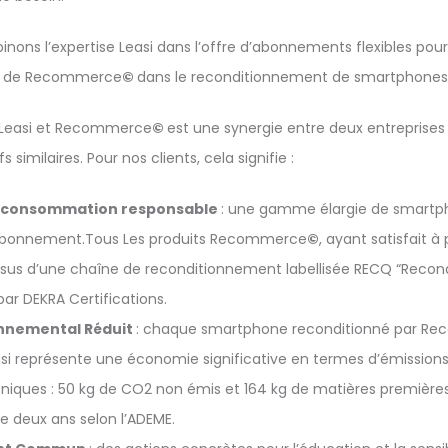
ons l’expertise Leasi dans l’offre d’abonnements flexibles pour
lle de Recommerce
©
dans le reconditionnement de smartphones
e Leasi et Recommerce
©
est une synergie entre deux entreprises
s similaires. Pour nos clients, cela signifie :
 consommation responsable
: une gamme élargie de smartp
l’abonnement.Tous Les produits Recommerce
©
, ayant satisfait à
issus d’une chaîne de reconditionnement labellisée RECQ “Reco
 par DEKRA Certifications.
nnemental Réduit
: chaque smartphone reconditionné par R
easi représente une économie significative en termes d’émission
niques : 50 kg de CO2 non émis et 164 kg de matières premières
de deux ans selon l’ADEME.