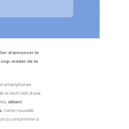
fier d’annoncer le
up, leader de la
n de smartphones
de la tech naît d’une
les,
alliant
s
. Cette nouvelle
teurs à consommer à