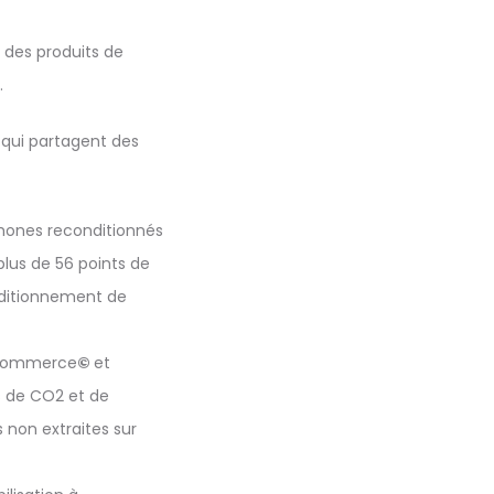
 des produits de
.
 qui partagent des
hones reconditionnés
 plus de 56 points de
nditionnement de
ecommerce
©
et
s de CO2 et de
 non extraites sur