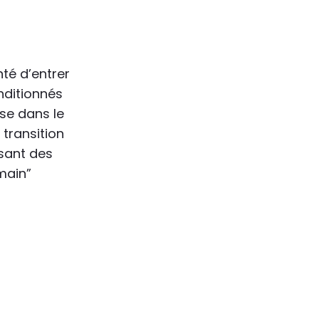
té d’entrer
nditionnés
ise dans le
 transition
sant des
main”