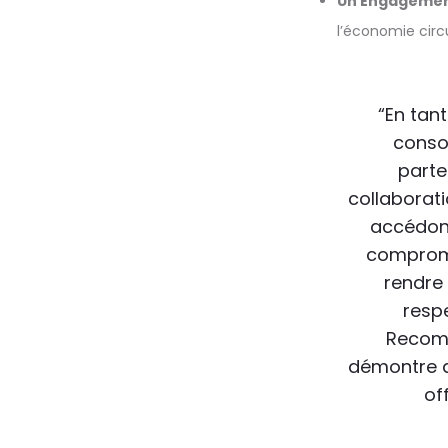
Un Engageme
l’économie circul
“En tan
conso
part
collaborat
accédons 
compromis
rendre 
resp
Recomm
démontre q
of