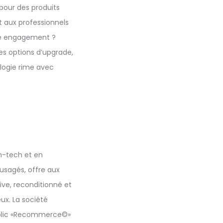
pour des produits
t aux professionnels
tre engagement ?
des options d’upgrade,
ologie rime avec
h-tech et en
sagés, offre aux
tive, reconditionné et
x. La société
ublic «Recommerce©»