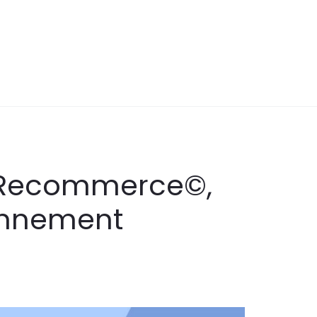
c Recommerce©,
onnement