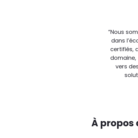
“Nous somm
dans l’éc
certifiés,
domaine, n
vers de
solu
À propos 