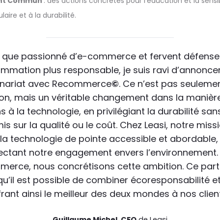
nt Commun
: des actions concrètes pour l’éducation et la sensib
aire et à la durabilité.
t que passionné d’e-commerce et fervent défense
mmation plus responsable, je suis ravi d’annoncer
enariat avec Recommerce
©
. Ce n’est pas seuleme
ion, mais un véritable changement dans la manièr
à la technologie, en privilégiant la durabilité san
 sur la qualité ou le coût. Chez Leasi, notre miss
la technologie de pointe accessible et abordable,
ectant notre engagement envers l’environnement.
erce, nous concrétisons cette ambition. Ce part
u’il est possible de combiner écoresponsabilité e
frant ainsi le meilleur des deux mondes à nos client
Guillaume Michel, CEO
de Leasi