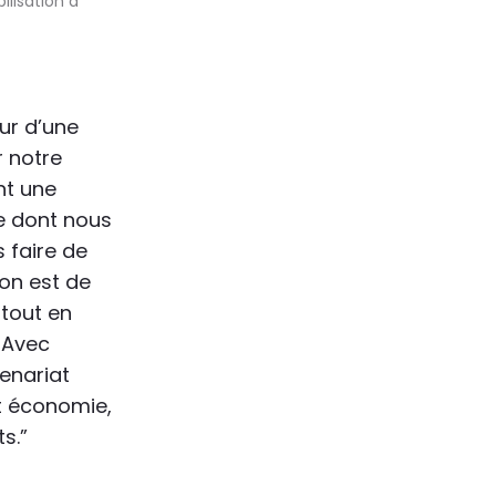
ilisation à
ur d’une
 notre
nt une
e dont nous
s faire de
ion est de
 tout en
 Avec
enariat
t économie,
s.”