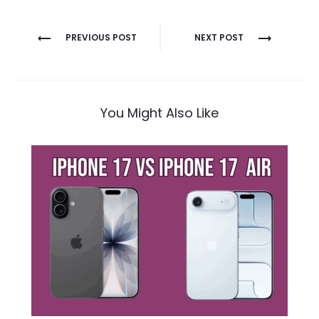
Navigation
PREVIOUS POST
NEXT POST
de
l’article
You Might Also Like