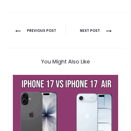
Navigation
PREVIOUS POST
NEXT POST
de
l’article
You Might Also Like