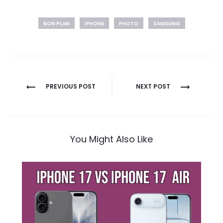
BON PLAN
IPHONE
PHOTO
SAMSUNG
Navigation
PREVIOUS POST
NEXT POST
de
l’article
You Might Also Like