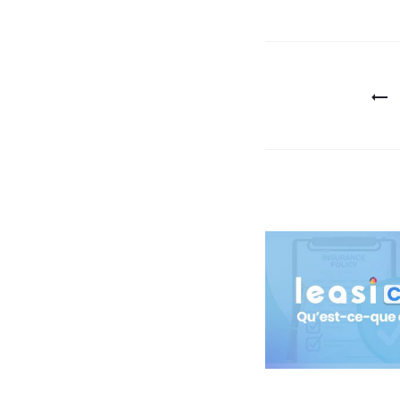
Navigatio
de
l’article