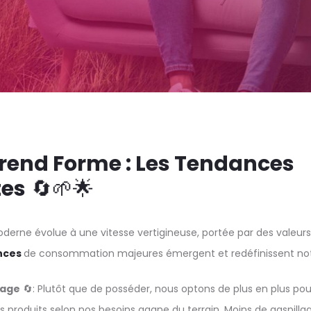
Prend Forme : Les Tendances
es
🔄🌱🌟
rne évolue à une vitesse vertigineuse, portée par des valeurs 
nces
de consommation majeures émergent et redéfinissent notr
sage
🔄: Plutôt que de posséder, nous optons de plus en plus pour
s produits selon nos besoins gagne du terrain. Moins de gaspillag