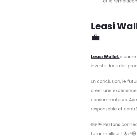
et le remplace
Leasi Wal
💼
Leasi Wallet
incarne
investir dans des prod
En conclusion, le fu
créer une expérience
consommateurs. Avec 
responsable et centré
🌐🌱🌟 Restons connec
futur meilleur ! 🌟🌱🌐